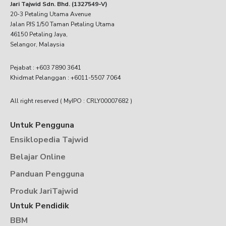
Jari Tajwid Sdn. Bhd. (1327549-V)
20-3 Petaling Utama Avenue
Jalan PJS 1/50 Taman Petaling Utama
46150 Petaling Jaya,
Selangor, Malaysia
Pejabat : +603 7890 3641
Khidmat Pelanggan : +6011-5507 7064
All right reserved ( MyIPO : CRLY00007682 )
Untuk Pengguna
Ensiklopedia Tajwid
Belajar Online
Panduan Pengguna
Produk JariTajwid
Untuk Pendidik
BBM