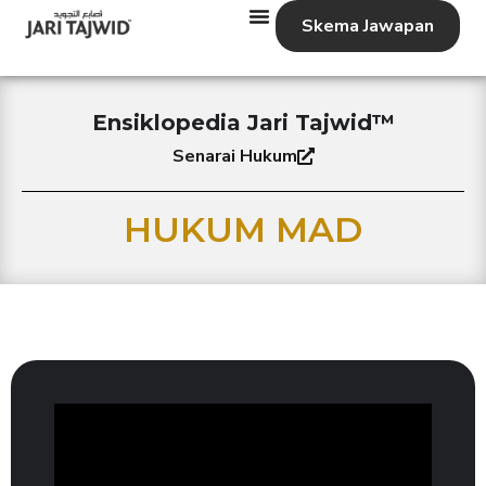
Skema Jawapan
Ensiklopedia Jari Tajwid™
Senarai Hukum
HUKUM MAD