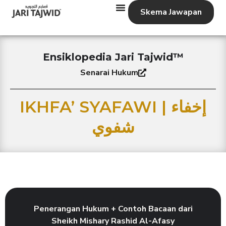
Skema Jawapan
Ensiklopedia Jari Tajwid™
Senarai Hukum
IKHFA’ SYAFAWI | إخفاء
شفوي
Penerangan Hukum + Contoh Bacaan dari
Sheikh Mishary Rashid Al-Afasy