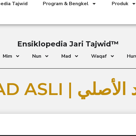
pedia Tajwid
Program & Bengkel
Produk
Ensiklopedia Jari Tajwid™
Mim
Nun
Mad
Waqaf
Huru
MAD ASLI | أصلي