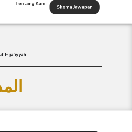
Tentang Kami
Skema Jawapan
f Hija’iyyah
المد ال