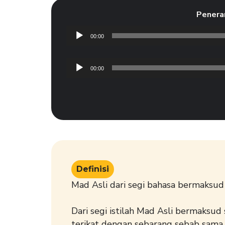
Penera
Audio
00:00
Player
Audio
00:00
Player
Definisi
Mad Asli dari segi bahasa bermaksu
Dari segi istilah Mad Asli bermaksud
terikat dengan sebarang sebab sama