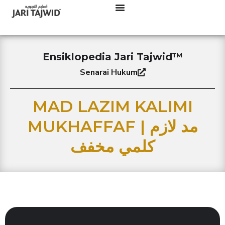
Ensiklopedia Jari Tajwid™
Senarai Hukum
MAD LAZIM KALIMI
MUKHAFFAF | مد لازم
كلمي مخفف